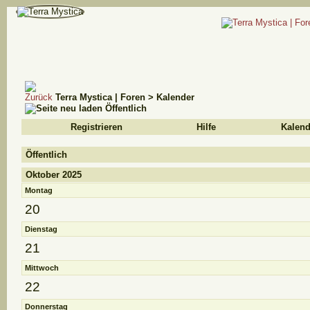
Terra Mystica | Foren
>
Kalender
Öffentlich
Registrieren
Hilfe
Kalend
Öffentlich
Oktober 2025
Montag
20
Dienstag
21
Mittwoch
22
Donnerstag