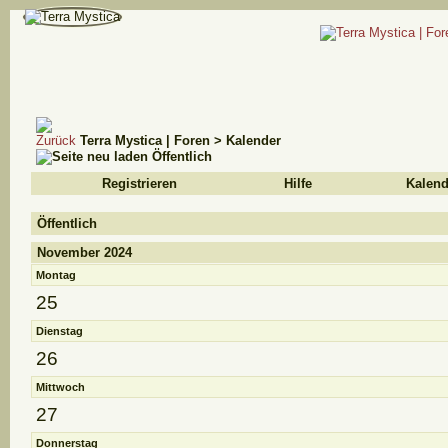
Terra Mystica | Foren
>
Kalender
Öffentlich
Registrieren
Hilfe
Kalend
Öffentlich
November 2024
Montag
25
Dienstag
26
Mittwoch
27
Donnerstag