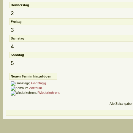
Donnerstag
2
Freitag
3
Samstag
4
Sonntag
5
Neuen Termin hinzufügen
Ganztägig
Zeitraum
Wiederkehrend
Alle Zeitangaben