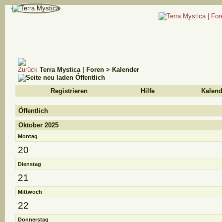
Terra Mystica | Foren
>
Kalender
Öffentlich
Registrieren
Hilfe
Kalend
Öffentlich
Oktober 2025
Montag
20
Dienstag
21
Mittwoch
22
Donnerstag