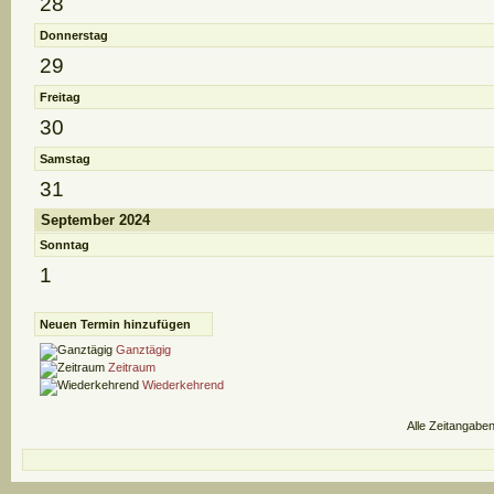
28
Donnerstag
29
Freitag
30
Samstag
31
September 2024
Sonntag
1
Neuen Termin hinzufügen
Ganztägig
Zeitraum
Wiederkehrend
Alle Zeitangaben