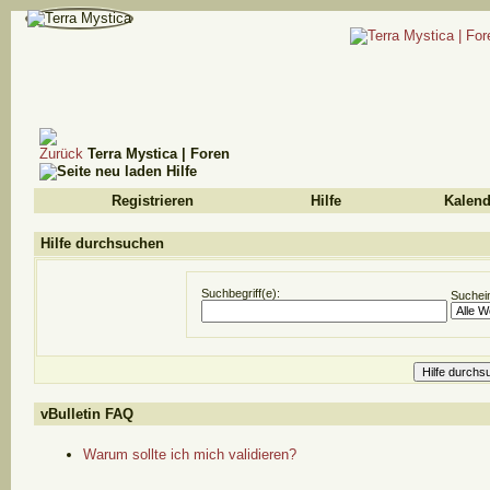
Terra Mystica | Foren
Hilfe
Registrieren
Hilfe
Kalend
Hilfe durchsuchen
Suchbegriff(e):
Suchein
vBulletin FAQ
Warum sollte ich mich validieren?