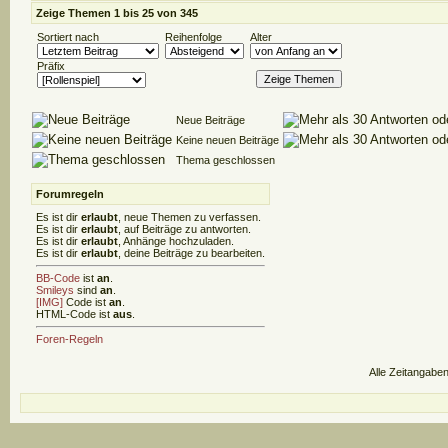
Zeige Themen 1 bis 25 von 345
Sortiert nach
Reihenfolge
Alter
Präfix
Neue Beiträge
Keine neuen Beiträge
Thema geschlossen
Forumregeln
Es ist dir
erlaubt
, neue Themen zu verfassen.
Es ist dir
erlaubt
, auf Beiträge zu antworten.
Es ist dir
erlaubt
, Anhänge hochzuladen.
Es ist dir
erlaubt
, deine Beiträge zu bearbeiten.
BB-Code
ist
an
.
Smileys
sind
an
.
[IMG]
Code ist
an
.
HTML-Code ist
aus
.
Foren-Regeln
Alle Zeitangaben