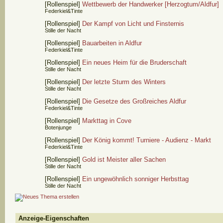
[Rollenspiel]
Wettbewerb der Handwerker [Herzogtum/Aldfur]
Federkiel&Tinte
[Rollenspiel]
Der Kampf von Licht und Finsternis
Stille der Nacht
[Rollenspiel]
Bauarbeiten in Aldfur
Federkiel&Tinte
[Rollenspiel]
Ein neues Heim für die Bruderschaft
Stille der Nacht
[Rollenspiel]
Der letzte Sturm des Winters
Stille der Nacht
[Rollenspiel]
Die Gesetze des Großreiches Aldfur
Federkiel&Tinte
[Rollenspiel]
Markttag in Cove
Botenjunge
[Rollenspiel]
Der König kommt! Turniere - Audienz - Markt
Federkiel&Tinte
[Rollenspiel]
Gold ist Meister aller Sachen
Stille der Nacht
[Rollenspiel]
Ein ungewöhnlich sonniger Herbsttag
Stille der Nacht
Anzeige-Eigenschaften