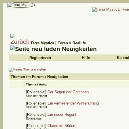
Terra Mystica | Foren
>
Reallife
Neuigkeiten
Registrieren
Hilfe
Kalend
Themen im Forum
: Neuigkeiten
Thema
/
Autor
[Rollenspiel]
Der Segen der Göttinnen
Stille der Nacht
[Rollenspiel]
Ein verheerender Winteranfang
Stille der Nacht
[Rollenspiel]
Ein neuer Regent
Botenjunge
[Rollenspiel]
Chaos im Süden