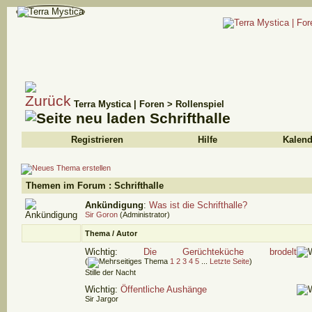
Terra Mystica | Foren
>
Rollenspiel
Schrifthalle
Registrieren
Hilfe
Kalend
Themen im Forum
: Schrifthalle
Ankündigung
:
Was ist die Schrifthalle?
Sir Goron
(Administrator)
Thema
/
Autor
Wichtig:
Die Gerüchteküche brodelt
(
1
2
3
4
5
...
Letzte Seite
)
Stille der Nacht
Wichtig:
Öffentliche Aushänge
Sir Jargor