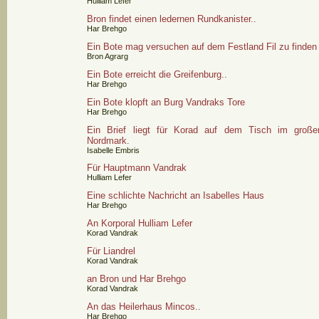
Hulliam Lefer
Bron findet einen ledernen Rundkanister..
Har Brehgo
Ein Bote mag versuchen auf dem Festland Fil zu finden
Bron Agrarg
Ein Bote erreicht die Greifenburg..
Har Brehgo
Ein Bote klopft an Burg Vandraks Tore
Har Brehgo
Ein Brief liegt für Korad auf dem Tisch im groß
Nordmark.
Isabelle Embris
Für Hauptmann Vandrak
Hulliam Lefer
Eine schlichte Nachricht an Isabelles Haus
Har Brehgo
An Korporal Hulliam Lefer
Korad Vandrak
Für Liandrel
Korad Vandrak
an Bron und Har Brehgo
Korad Vandrak
An das Heilerhaus Mincos..
Har Brehgo