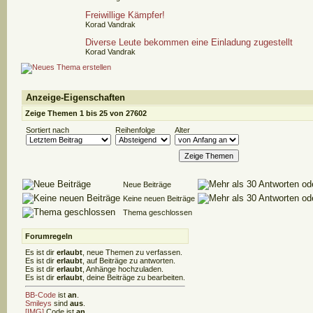
Freiwillige Kämpfer!
Korad Vandrak
Diverse Leute bekommen eine Einladung zugestellt
Korad Vandrak
Anzeige-Eigenschaften
Zeige Themen 1 bis 25 von 27602
Sortiert nach
Reihenfolge
Alter
Neue Beiträge
Keine neuen Beiträge
Thema geschlossen
Forumregeln
Es ist dir
erlaubt
, neue Themen zu verfassen.
Es ist dir
erlaubt
, auf Beiträge zu antworten.
Es ist dir
erlaubt
, Anhänge hochzuladen.
Es ist dir
erlaubt
, deine Beiträge zu bearbeiten.
BB-Code
ist
an
.
Smileys
sind
aus
.
[IMG]
Code ist
an
.