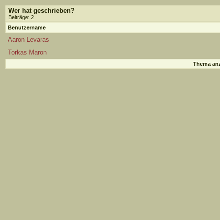
Wer hat geschrieben?
Beiträge: 2
Benutzername
Aaron Levaras
Torkas Maron
Thema anz