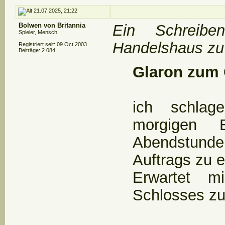
21.07.2025, 21:22
Bolwen von Britannia
Ein Schreib
Spieler, Mensch
Handelshaus zu 
Registriert seit: 09 Oct 2003
Beiträge: 2.084
Glaron zum 
ich schlag
morgigen 
Abendstund
Auftrags zu e
Erwartet m
Schlosses zu