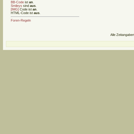
BB-Code
ist
an
.
Smileys
sind
aus
.
[IMG]
Code ist
an
.
HTML-Code ist
aus
.
Foren-Regeln
Alle Zeitangaben