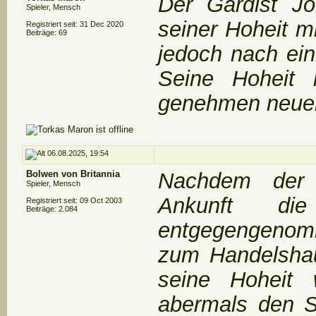
Der Gardist Jo
Spieler, Mensch
seiner Hoheit mi
Registriert seit: 31 Dec 2020
Beiträge: 69
jedoch nach ein
Seine Hoheit
genehmen neuen 
06.08.2025, 19:54
Bolwen von Britannia
Nachdem der 
Spieler, Mensch
Ankunft di
Registriert seit: 09 Oct 2003
Beiträge: 2.084
entgegengenomm
zum Handelshaus
seine Hoheit
abermals den S