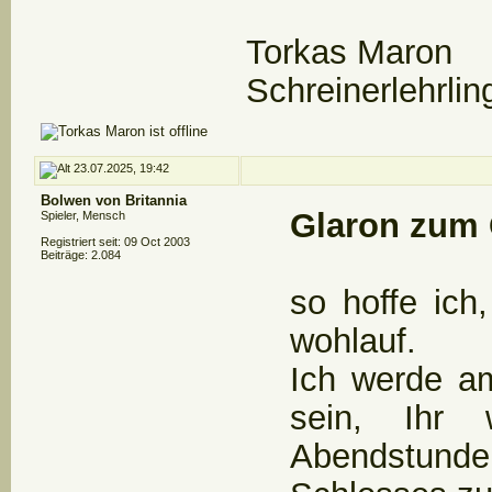
Torkas Maron
Schreinerlehrlin
23.07.2025, 19:42
Bolwen von Britannia
Glaron zum 
Spieler, Mensch
Registriert seit: 09 Oct 2003
Beiträge: 2.084
so hoffe ich
wohlauf.
Ich werde am
sein, Ihr
Abendstund