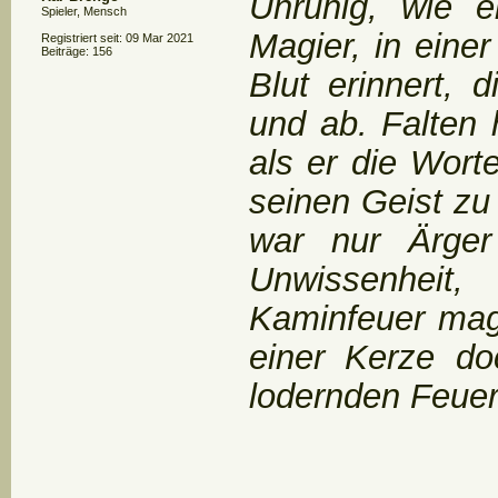
Unruhig, wie e
Spieler, Mensch
Magier, in eine
Registriert seit: 09 Mar 2021
Beiträge: 156
Blut erinnert, 
und ab. Falten 
als er die Wort
seinen Geist zu
war nur Ärger
Unwissenheit,
Kaminfeuer mag
einer Kerze d
lodernden Feuer