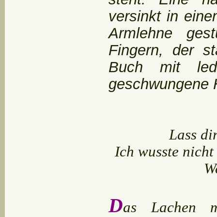
versinkt in ein
Armlehne gest
Fingern, der s
Buch mit led
geschwungene Ha
Lass di
Ich wusste nicht
We
D
as Lachen m