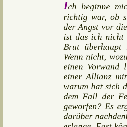
I
ch beginne mi
richtig war, ob s
der Angst vor di
ist das ich nicht
Brut überhaupt
Wenn nicht, woz
einen Vorwand l
einer Allianz m
warum hat sich d
dem Fall der Fe
geworfen? Es erg
darüber nachdenk
erlange. Fast kö