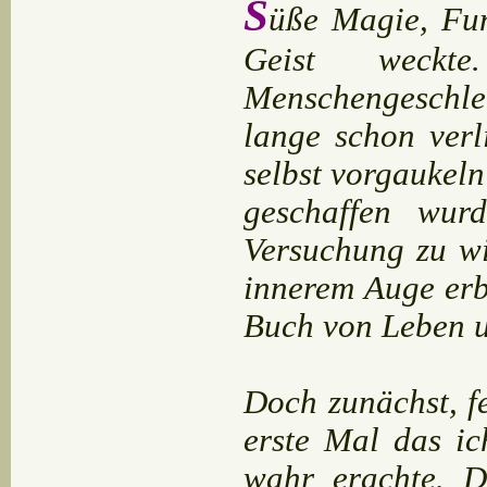
S
üße Magie, Fun
Geist weckt
Menschengeschl
lange schon verl
selbst vorgaukel
geschaffen wur
Versuchung zu wi
innerem Auge erb
Buch von Leben u
Doch zunächst, fe
erste Mal das ic
wahr erachte. D