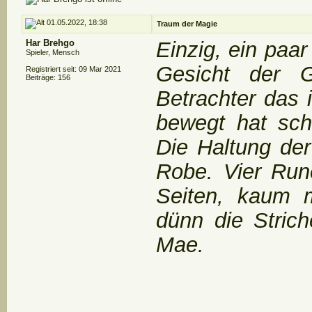
01.05.2022, 18:38
Traum der Magie
Har Brehgo
Einzig, ein paar
Spieler, Mensch
Gesicht der Ge
Registriert seit: 09 Mar 2021
Beiträge: 156
Betrachter das 
bewegt hat sch
Die Haltung der 
Robe. Vier Run
Seiten, kaum 
dünn die Stric
Mae.