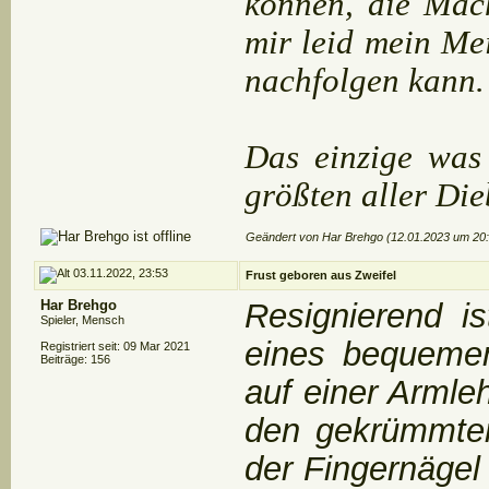
können, die Mach
mir leid mein Me
nachfolgen kann.
Das einzige was
größten aller Die
Geändert von Har Brehgo (12.01.2023 um
20
03.11.2022, 23:53
Frust geboren aus Zweifel
Har Brehgo
Resignierend i
Spieler, Mensch
eines bequemen
Registriert seit: 09 Mar 2021
Beiträge: 156
auf einer Armle
den gekrümmten
der Fingernägel