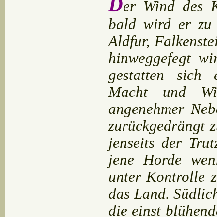
D
er Wind des K
bald wird er zu
Aldfur, Falkenst
hinweggefegt w
gestatten sich
Macht und Wi
angenehmer Nebe
zurückgedrängt z
jenseits der Tru
jene Horde wen
unter Kontrolle z
das Land. Südlic
die einst blühen