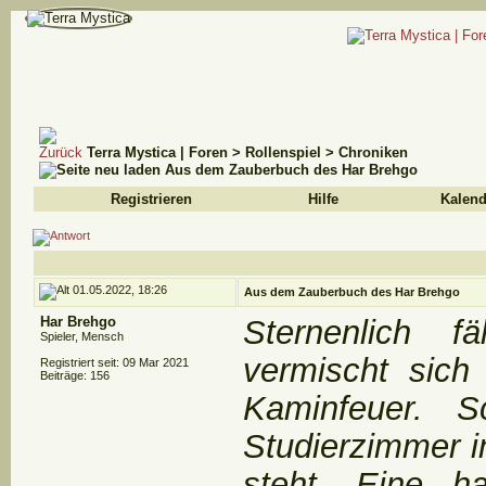
Terra Mystica | Foren
>
Rollenspiel
>
Chroniken
Aus dem Zauberbuch des Har Brehgo
Registrieren
Hilfe
Kalend
01.05.2022, 18:26
Aus dem Zauberbuch des Har Brehgo
Har Brehgo
Sternenlich fä
Spieler, Mensch
vermischt sic
Registriert seit: 09 Mar 2021
Beiträge: 156
Kaminfeuer. S
Studierzimmer i
steht. Eine h