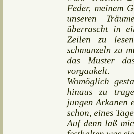
Feder, meinem Ge
unseren Träum
überrascht in e
Zeilen zu lese
schmunzeln zu mü
das Muster das
vorgaukelt.
Womöglich gesta
hinaus zu trag
jungen Arkanen e
schon, eines Tag
Auf denn laß mich
festhalten was si