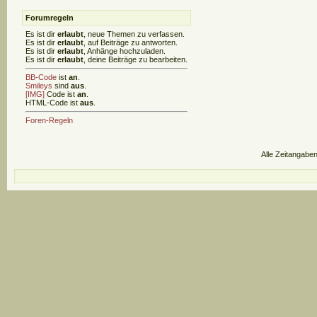
Forumregeln
Es ist dir
erlaubt
, neue Themen zu verfassen.
Es ist dir
erlaubt
, auf Beiträge zu antworten.
Es ist dir
erlaubt
, Anhänge hochzuladen.
Es ist dir
erlaubt
, deine Beiträge zu bearbeiten.
BB-Code
ist
an
.
Smileys
sind
aus
.
[IMG]
Code ist
an
.
HTML-Code ist
aus
.
Foren-Regeln
Alle Zeitangaben